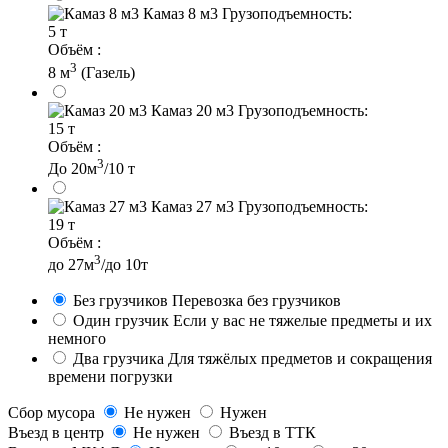
Камаз 8 м3
Грузоподъемность:
5 т
Объём :
3
8 м
(Газель)
Камаз 20 м3
Грузоподъемность:
15 т
Объём :
3
До 20м
/10 т
Камаз 27 м3
Грузоподъемность:
19 т
Объём :
3
до 27м
/до 10т
Без грузчиков
Перевозка без грузчиков
Один грузчик
Если у вас не тяжелые предметы и их
немного
Два грузчика
Для тяжёлых предметов и сокращения
времени погрузки
Сбор мусора
Не нужен
Нужен
Въезд в центр
Не нужен
Въезд в ТТК