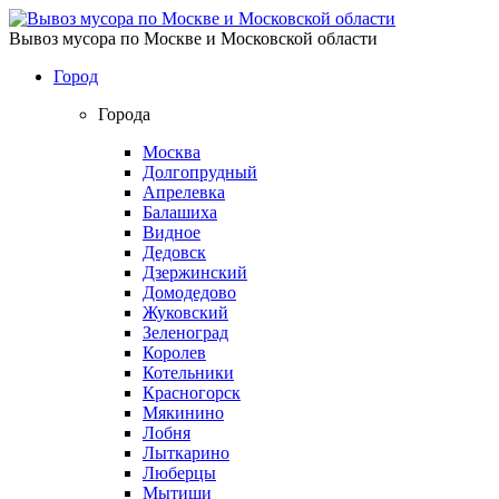
Вывоз мусора по Москве и Московской области
Город
Города
Москва
Долгопрудный
Апрелевка
Балашиха
Видное
Дедовск
Дзержинский
Домодедово
Жуковский
Зеленоград
Королев
Котельники
Красногорск
Мякинино
Лобня
Лыткарино
Люберцы
Мытищи